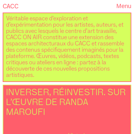
CACC
Menu
Véritable espace d’exploration et
d’expérimentation pour les artistes, auteurs, et
publics avec lesquels le centre d’art travaille,
CACC ON AIR constitue une extension des
espaces architecturaux du CACC et rassemble
des contenus spécifiquement imaginés pour la
plateforme. Œuvres, vidéos, podcasts, textes
critiques ou ateliers en ligne : partez à la
découverte de ces nouvelles propositions
artistiques.
INVERSER, RÉINVESTIR. SUR
L’ŒUVRE DE RANDA
MAROUFI