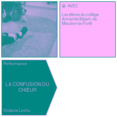
🌝
AVEC
Les élèves du collège
Armande Béjart, de
Meudon-la-Forêt
Performance
LA CONFUSION DU
CHŒUR
Violaine Lochu