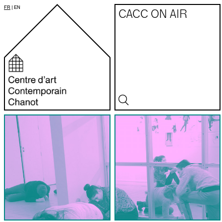
FR
|
EN
CACC ON AIR