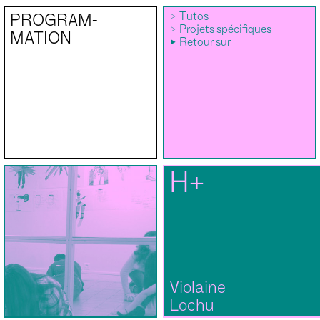
Tutos
PROGRAM­
Projets spécifiques
MATION
Retour sur
H+
Violaine
Lochu