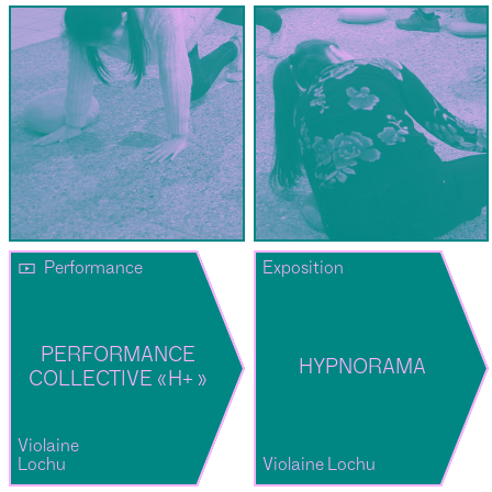
Performance
Exposition
PERFORMANCE
HYPNORAMA
COLLECTIVE « H+ »
Violaine
Lochu
Violaine Lochu