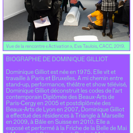
Vue de la rencontre « Activation », Eva Taulois, CACC, 2019.
BIOGRAPHIE DE DOMINIQUE GILLIOT
Dominique Gilliot est née en 1975. Elle vit et
travaille à Paris et Bruxelles. A mi chemin entre
stand-up, performance, théâtre et show télévisé,
Dominique Gilliot déconstruit les codes de l’art
contemporain Diplômée des Beaux-Arts de
Paris-Cergy en 2005 et postdiplômée des
Beaux-Arts de Lyon en 2007, Dominique Gilliot
a effectué des résidences à Triangle à Marseille
en 2009, à Bâle en Suisse en 2010. Elle a
exposé et performé à la Friche de la Belle de Mai