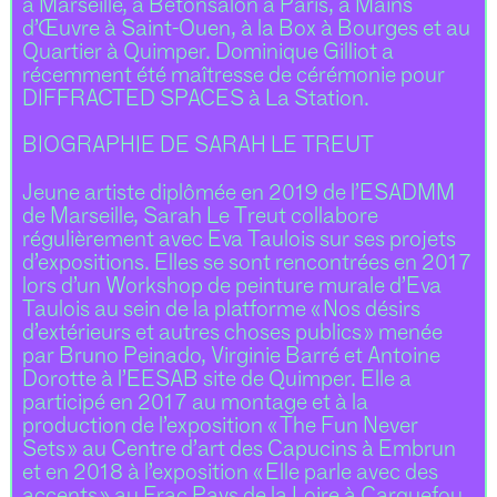
à Marseille, à Bétonsalon à Paris, à Mains
d’Œuvre à Saint-Ouen, à la Box à Bourges et au
Quartier à Quimper. Dominique Gilliot a
récemment été maîtresse de cérémonie pour
DIFFRACTED SPACES à La Station.
BIOGRAPHIE DE SARAH LE TREUT
Jeune artiste diplômée en 2019 de l’ESADMM
de Marseille, Sarah Le Treut collabore
régulièrement avec Eva Taulois sur ses projets
d’expositions. Elles se sont rencontrées en 2017
lors d’un Workshop de peinture murale d’Eva
Taulois au sein de la platforme « Nos désirs
d’extérieurs et autres choses publics » menée
par Bruno Peinado, Virginie Barré et Antoine
Dorotte à l’EESAB site de Quimper. Elle a
participé en 2017 au montage et à la
production de l’exposition « The Fun Never
Sets » au Centre d’art des Capucins à Embrun
et en 2018 à l’exposition « Elle parle avec des
accents » au Frac Pays de la Loire à Carquefou.