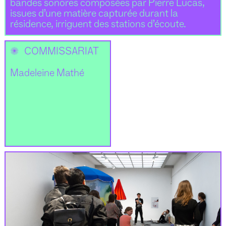
bandes sonores composées par Pierre Lucas,
issues d’une matière capturée durant la
résidence, irriguent des stations d’écoute.
✺
COMMISSARIAT
Madeleine Mathé