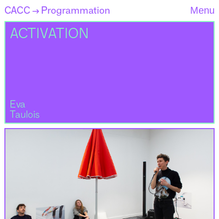
CACC
Programmation
Menu
→
ACTIVATION
Eva
Taulois