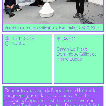
Vue de la rencontre « Activation », Eva Taulois, CACC, 2019.
📅
16.11.2019
✺
AVEC
🕜
16h00
Sarah Le Treut,
Dominique Gilliot et
Pierre Lucas
Rencontre au cœur de l’exposition « Ni dans les
rouges-gorges ni dans les bisons ». A cette
occasion, l’exposition est mise en mouvement
par Eva Taulois et ses invités : Dominique Gilliot