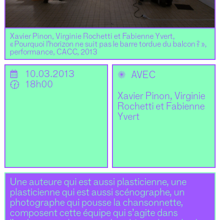
Xavier Pinon, Virginie Rochetti et Fabienne Yvert,
« Pourquoi l’horizon ne suit pas le barre tordue du balcon ? »,
performance, CACC, 2013
📅
10.03.2013
✺
AVEC
🕜
18h00
Xavier Pinon, Virginie
Rochetti et Fabienne
Yvert
Une auteure qui est aussi plasticienne, une
plasticienne qui est aussi scénographe, un
photographe qui pousse la chansonnette,
composent cette équipe qui s’agite dans