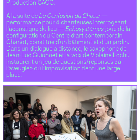
Production CACC.
À la suite de
La Confusion du Chœur
—
performance pour 4 chanteuses interrogeant
l’acoustique du lieu —
Echosystèmes
joue de la
configuration du Centre d’art contemporain
Chanot, constitué d’un bâtiment et d’un jardin.
Dans un dialogue à distance, le saxophone de
Jean-Luc Guionnet et la voix de Violaine Lochu
instaurent un jeu de questions/réponses « à
l’aveugle » où l’improvisation tient une large
place.