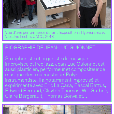
Vue d’une performance durant l’exposition « Hypnorama »,
Violaine Lochu, CACC, 2018
BIOGRAPHIE DE JEAN-LUC GUIONNET
Saxophoniste et organiste de musique
improvisée et free jazz, Jean-Luc Guionnet est
aussi plasticien, performeur et compositeur de
musique électroacoustique. Poly-
instrumentiste, il a notamment improvisé et
expérimenté avec Éric La Casa, Pascal Battus,
Edward Perraud, Clayton Thomas, Will Guthrie,
Claire Bergerault, Thomas Bonvalet…