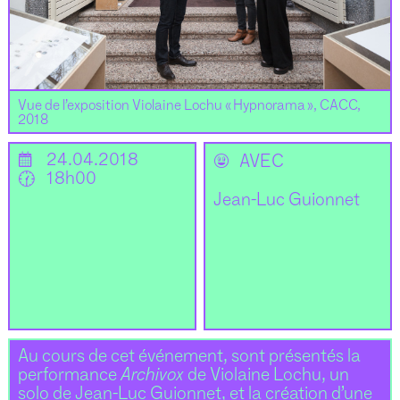
Vue de l’exposition Violaine Lochu « Hypnorama », CACC,
2018
📅
24.04.2018
🌝
AVEC
🕜
18h00
Jean-Luc Guionnet
Au cours de cet événement, sont présentés la
performance
Archivox
de Violaine Lochu, un
solo de Jean-Luc Guionnet, et la création d’une