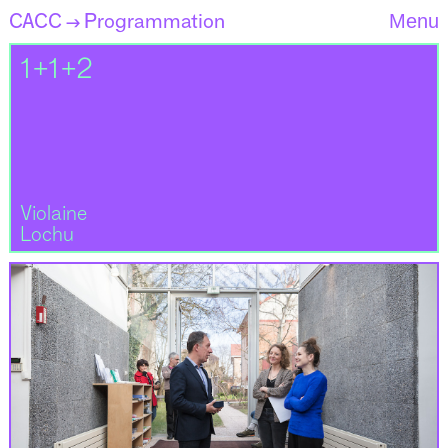
CACC
Programmation
Menu
→
1+1+2
Violaine
Lochu