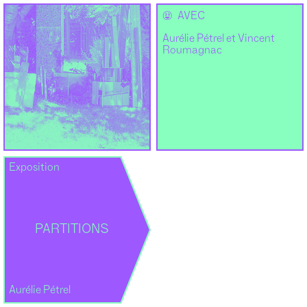
🌝
AVEC
Aurélie Pétrel et Vincent
Roumagnac
Exposition
PARTITIONS
Aurélie Pétrel