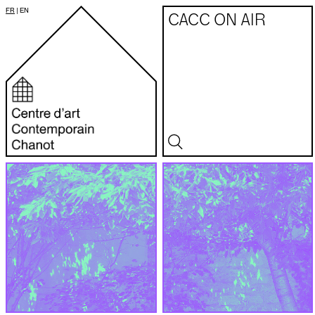
FR
|
EN
CACC ON AIR