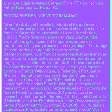
ainsi que la galerie Valeria Cetraro (Paris, FR) pour son duo
Pétrel I Roumagnac (Paris, FR).
BIOGRAPHIE DE VINCENT ROUMAGNAC
Né en 1973, il vit et travaille à Helsinki et Paris. Vincent
Roumagnac est un metteur-en-scène et chercheur basque-
français. Sa pratique intermédiale (scène, installation,
vidéo) diffracte l’idée de « scène » en s’appuyant sur des
explorations spécifiquement temporelles autour des
mutations scéniques qui peuvent émerger depuis la stratégie
de permutation des agentialités entre scène
(stage/proscenium) et fond de scène (backstage/skene), au
temps d’un changement de paradigme représentationnel
exigé par la crise climatique actuelle. Ses travaux en solo et
collaboratifs ont été montrés dans divers pays européens
comme la France, l’Allemagne, la Finlande, le Portugal ou
l’Italie et internationaux comme l’Islande, l’Argentine, le
Japon ou le Canada. Depuis 2010 il collabore avec le
chorégraphe finlandais Simo Kellokumpu et depuis 2012 il
mène un travail en duo avec l’artiste visuelle et photographe
Aurélie Pétrel. Il poursuit depuis 2015 un doctorat en
recherche artistique au Performing Arts Research Centre de
l’Université des Arts d’Helsinki sous le titre
Reacclimating the
Stage (Réacclimatation Scénique)
. En 2016 il ouvre, dans le
cadre de son PhD, la plateforme de recherche weSANK en