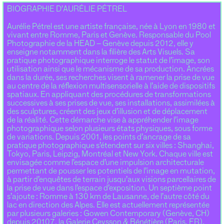
BIOGRAPHIE D’AURÉLIE PÉTREL
Aurélie Pétrel est une artiste française, née à Lyon en 1980 et
vivant entre Romme, Paris et Genève. Responsable du Pool
Photographie de la HEAD – Genève depuis 2012, elle y
enseigne notamment dans la filière des Arts Visuels. Sa
pratique photographique interroge le statut de l’image, son
utilisation ainsi que le mécanisme de sa production. Ancrées
dans la durée, ses recherches visent à ramener la prise de vue
au centre de la réflexion multisensorielle à l’aide de dispositifs
spatiaux. En appliquant des procédures de transformations
successives à ses prises de vue, ses installations, assimilées à
des sculptures, créent des jeux d’illusion et de déplacement
de la réalité. Cette démarche vise à appréhender l’image
photographique selon plusieurs états physiques, sous forme
de variations. Depuis 2001, les points d’ancrage de sa
pratique photographique s’étendent sur six villes : Shanghai,
Tokyo, Paris, Leipzig, Montréal et New York. Chaque ville est
envisagée comme l’espace d’une impulsion architecturale
permettant de pousser les potentiels de l’image en mutation,
à partir d’enquêtes de terrain jusqu’aux visions parcellaires de
la prise de vue dans l’espace d’exposition. Un septième point
s’ajoute : Romme à 130 km de Lausanne, de l’autre côté du
lac en direction des Alpes. Elle est actuellement représentée
par plusieurs galeries : Gowen Contemporary (Genève, CH)
depuis 20107, la Galerie Ceysson & Bénétière (Paris, FR),