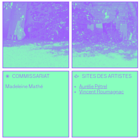
✺
👉
COMMISSARIAT
SITES DES ARTISTES
Madeleine Mathé
Aurélie Pétrel
Vincent Roumagnac