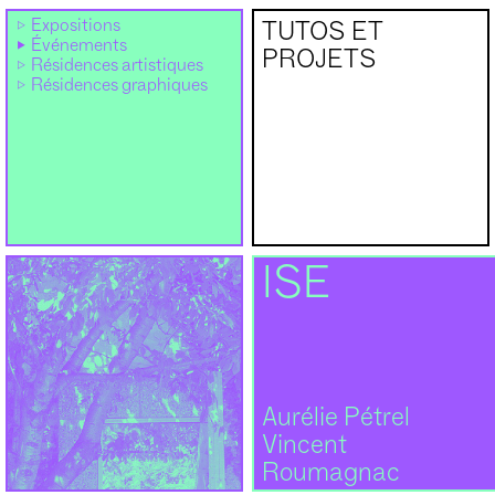
Expositions
TUTOS ET
Événements
PROJETS
Résidences artistiques
Résidences graphiques
ISE
Aurélie Pétrel
Vincent
Roumagnac