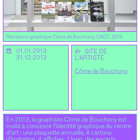
Résidence graphique Côme de Bouchony, CACC, 2013.
📅
01.01.2013
👉
SITE DE
31.12.2013
L’ARTISTE
Côme de Bouchony
En 2013, le graphiste Côme de Bouchony est
invité à concevoir l’identité graphique du centre
d’art : une plaquette annuelle, 4 cartons
d’invitation, 4 affiches, 1 logo, des encarts