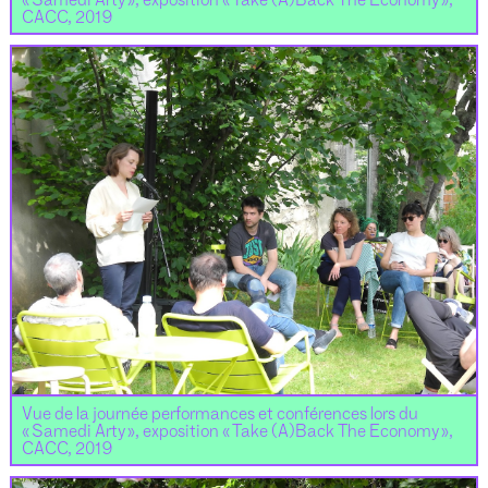
« Samedi Arty », exposition « Take (A)Back The Economy »,
CACC, 2019
Vue de la journée performances et conférences lors du
« Samedi Arty », exposition « Take (A)Back The Economy »,
CACC, 2019