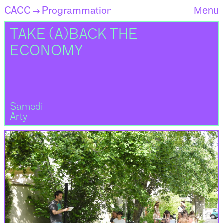
CACC
Programmation
Menu
→
TAKE (A)BACK THE
ECONOMY
Samedi
Arty