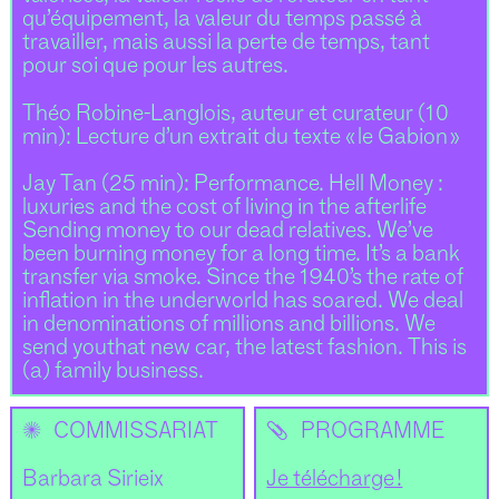
qu’équipement, la valeur du temps passé à
travailler, mais aussi la perte de temps, tant
pour soi que pour les autres.
Théo Robine-Langlois, auteur et curateur (10
min): Lecture d’un extrait du texte « le Gabion »
Jay Tan (25 min): Performance. Hell Money :
luxuries and the cost of living in the afterlife
Sending money to our dead relatives. We’ve
been burning money for a long time. It’s a bank
transfer via smoke. Since the 1940’s the rate of
inflation in the underworld has soared. We deal
in denominations of millions and billions. We
send youthat new car, the latest fashion. This is
(a) family business.
✺
📎
COMMISSARIAT
PROGRAMME
Barbara Sirieix
Je télécharge !