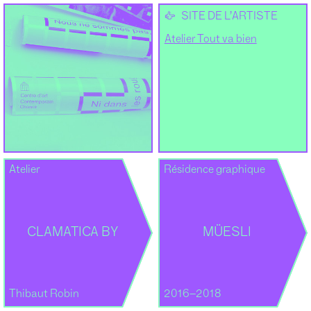
👉
SITE DE L’ARTISTE
Atelier Tout va bien
Atelier
Résidence graphique
CLAMATICA BY
MÜESLI
Thibaut Robin
2016–2018