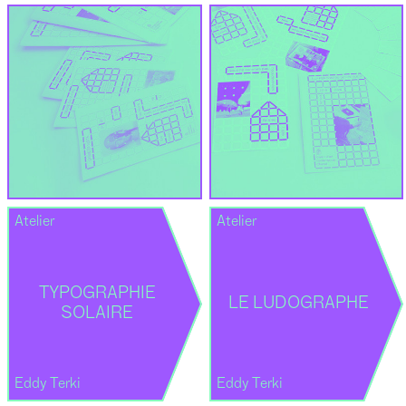
Atelier
Atelier
TYPOGRAPHIE
LE LUDOGRAPHE
SOLAIRE
Eddy Terki
Eddy Terki