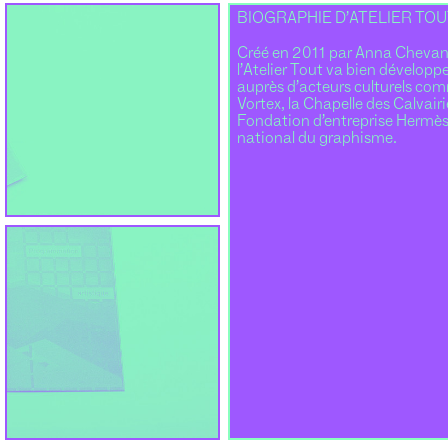
BIOGRAPHIE D’ATELIER TOU
Créé en 2011 par Anna Chevan
l’Atelier Tout va bien développ
auprès d’acteurs culturels com
Vortex, la Chapelle des Calvair
Fondation d’entreprise Hermès
national du graphisme.