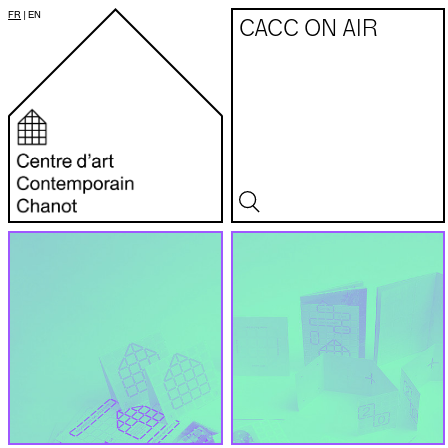
FR
|
EN
CACC ON AIR