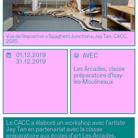
Vue de l’exposition « Spaghetti Junction », Jay Tan, CACC,
2020.
📅
01.12.2019
🌝
AVEC
31.12.2019
Les Arcades, classe
préparatoire d’Issy-
les-Moulineaux
Le CACC a élaboré un workshop avec l’artiste
Jay Tan en partenariat avec la classe
préparatoire aux écoles d’art Les Arcades.