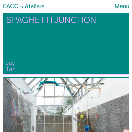
CACC
Ateliers
Menu
→
SPAGHETTI JUNCTION
Jay
Tan