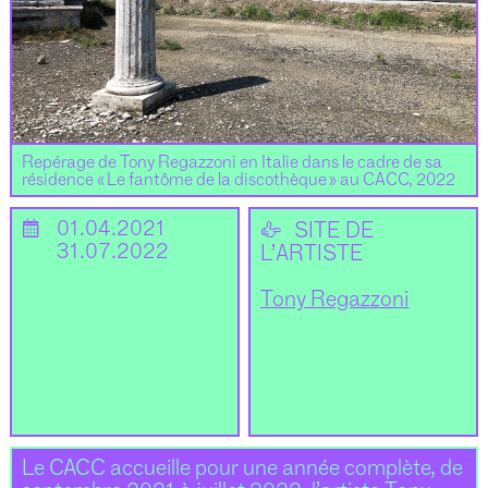
Repérage de Tony Regazzoni en Italie dans le cadre de sa
résidence « Le fantôme de la discothèque » au CACC, 2022
📅
01.04.2021
👉
SITE DE
31.07.2022
L’ARTISTE
Tony Regazzoni
Le CACC accueille pour une année complète, de